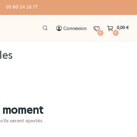
! 03 80 24 26 77
Connexion
0,00 €
0
0
les
e moment
u'ils seront ajoutés.